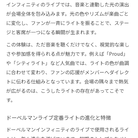
ガイド
インフィニティのライブでは、音楽と連動した光の演出
ドーベルマンインフィニティ曲ごとのライ
が会場全体を包み込みます。光の色やリズムが楽曲ごと
ト演出例
に変化し、ファンが一斉にライトを振ることで、ステー
ジと客席が一つになる瞬間が生まれます。
ドーベルマンペンライトでファンが盛り上
がる瞬間
この体験は、ただ音楽を聴くだけでなく、視覚的な楽し
ドーベルマンのライブ演出とペンライト活
さや参加感を得られる点が魅力です。例えば「Proud」
用法
や「シティライト」など人気曲では、ライトの色が曲調
ライブ初心者も安心のペンライト演出アイ
に合わせて変わり、ファンの応援がメンバーへダイレク
デア
トに伝わる仕組みとなっています。会場の隅々まで熱気
が広がるのは、こうしたライトの存在があってこそで
ライトひとつで生まれるファンの一体感体験
す。
ドーベルマンライトが生み出すファンの絆
ライブ会場が一体となるライトパフォーマ
ドーベルマンライブ定番ライトの進化と特徴
ンス術
ドーベルマンインフィニティのライブで使用されるライ
ドーベルマンインフィニティライブに欠か