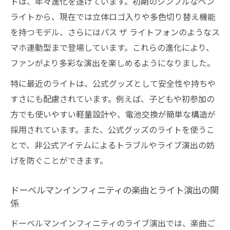
トは、年々進化を遂げています。初期のシンプルなペン
せない一体感
ライトから、現在では立体ロゴ入りや多色切り替え機能
ペンライトで共有するドーベルマンファン
を持つモデル、さらにはパス ザ ライトフォンのようなス
同士の熱気
マホ連動型まで登場しています。これらの進化により、
ドーベルマンの光が繋ぐライブ会場の一体
ファンがより多彩な演出を楽しめるようになりました。
感体験
特に最近のライトは、公式グッズとして安全性や持ちや
グッズ活用でライブを最大限楽しむ秘訣
すさにも配慮されています。例えば、子どもや初参加の
ドーベルマンライブグッズの活用法と選び
方でも使いやすい軽量設計や、電池交換が簡単な構造が
方
採用されています。また、公式グッズのライトを使うこ
ドーベルマンインフィニティグッズで盛り
とで、非公式アイテムによるトラブルやライブ演出の妨
上がるコツ
げを防ぐことができます。
ドーベルマングッズを使ったライブ応援テ
クニック
ドーベルマンインフィニティの楽曲とライト演出の関
係
ドーベルマンライトと相性抜群のライブグ
ッズ紹介
ドーベルマンインフィニティのライブ演出では、楽曲ご