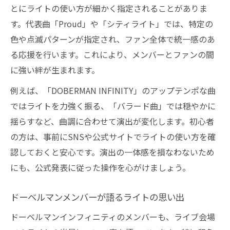
ファン必携ドーベルマングッズでライブを
とにライトの使い方が細かく指定されることがありま
満喫
す。代表曲「Proud」や「シティライト」では、特定の
色や点滅パターンが指定され、ファン全体で統一感のあ
ドーベルマンライブに欠かせないライト活用術
る応援を行います。これにより、メンバーとファンの間
ドーベルマンライブで光るペンライトの魅
に強い絆が生まれます。
力
例えば、「DOBERMAN INFINITY」のアップテンポな曲
ドーベルマンインフィニティライブの必須
ではライトを力強く振る、「バラード曲」では穏やかに
ライト術
揺らすなど、曲調に合わせて演出が変化します。初心者
ライブを盛り上げるドーベルマンライトの
の方は、事前にSNSや公式サイトでライトの使い方を確
使い方
認しておくと安心です。演出の一体感を損なわないため
ドーベルマンのステージで映えるライトテ
にも、公式発表に従った操作を心がけましょう。
クニック
ファンが実践するドーベルマンライト活用
ドーベルマンメンバーが語るライトの思い出
のコツ
ドーベルマンインフィニティのメンバーも、ライブ会場
最新グッズで広がるライブ観戦の楽しみ方