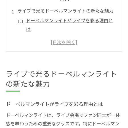
ライブで光るドーベルマンライトの新たな魅力
ドーベルマンライトがライブを彩る理由と
は
ドーベルマンライブ定番ライトの進化と特
徴
ドーベルマンインフィニティの楽曲とライ
ト演出の関係
ライブで光るドーベルマンライト
ドーベルマンメンバーが語るライトの思い
の新たな魅力
出
ライブ現場で感じるドーベルマンライトの
一体感
ドーベルマンライトがライブを彩る理由とは
ドーベルマンと楽しむペンライト演出法
ドーベルマンライトは、ライブ会場でファン同士が一体
ドーベルマンライブでのペンライト使い方
感を味わうための重要なグッズです。特にドーベルマン