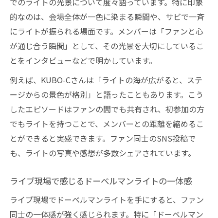
でのライトの光景について度々語っています。特に印象
ドーベルマン最新グッズでライブ観戦をア
的なのは、会場全体が一色に染まる瞬間や、サビで一斉
ップデート
にライトが振られる場面です。メンバーは「ファンと心
ドーベルマンインフィニティグッズの注目
が通じ合う瞬間」として、その光景を大切にしているこ
ポイント
とをインタビューなどで明かしています。
ライブ体験が変わるドーベルマングッズの
例えば、KUBO-Cさんは「ライトの海が広がると、ステ
選び方
ージからの景色が格別」と語ったこともあります。こう
ドーベルマンファン注目の新作グッズ活用
したエピソードはファンの間でも共有され、初参加の方
術
でもライトを持つことで、メンバーとの距離を縮めるこ
ドーベルマンライトとグッズで楽しむライ
とができると実感できます。ファン同士のSNS投稿で
ブ空間
も、ライトの写真や感想が多数シェアされています。
ライブ現場で感じるドーベルマンライトの一体感
ライブ現場でドーベルマンライトを手にすると、ファン
同士の一体感が強く感じられます。特に「ドーベルマン